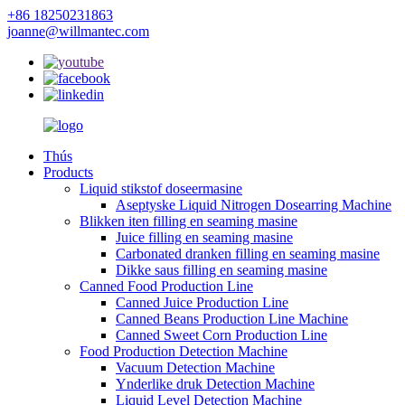
+86 18250231863
joanne@willmantec.com
Thús
Products
Liquid stikstof doseermasine
Aseptyske Liquid Nitrogen Dosearring Machine
Blikken iten filling en seaming masine
Juice filling en seaming masine
Carbonated dranken filling en seaming masine
Dikke saus filling en seaming masine
Canned Food Production Line
Canned Juice Production Line
Canned Beans Production Line Machine
Canned Sweet Corn Production Line
Food Production Detection Machine
Vacuum Detection Machine
Ynderlike druk Detection Machine
Liquid Level Detection Machine