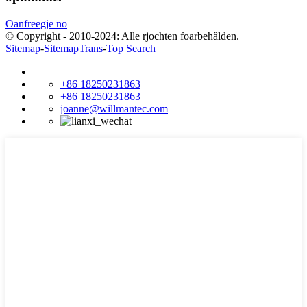
Oanfreegje no
© Copyright - 2010-2024: Alle rjochten foarbehâlden.
Sitemap
-
SitemapTrans
-
Top Search
+86 18250231863
+86 18250231863
joanne@willmantec.com