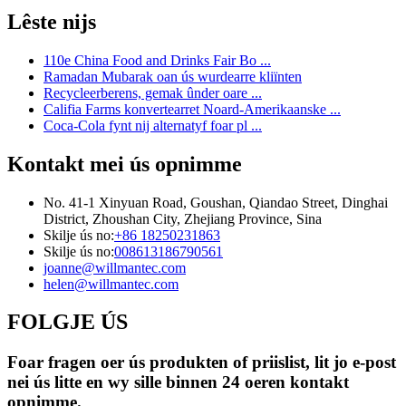
Lêste nijs
110e China Food and Drinks Fair Bo ...
Ramadan Mubarak oan ús wurdearre kliïnten
Recycleerberens, gemak ûnder oare ...
Califia Farms konvertearret Noard-Amerikaanske ...
Coca-Cola fynt nij alternatyf foar pl ...
Kontakt mei ús opnimme
No. 41-1 Xinyuan Road, Goushan, Qiandao Street, Dinghai
District, Zhoushan City, Zhejiang Province, Sina
Skilje ús no:
+86 18250231863
Skilje ús no:
008613186790561
joanne@willmantec.com
helen@willmantec.com
FOLGJE ÚS
Foar fragen oer ús produkten of priislist, lit jo e-post
nei ús litte en wy sille binnen 24 oeren kontakt
opnimme.