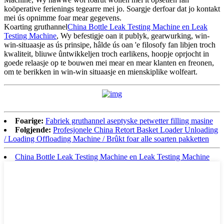
koöperative ferienings tegearre mei jo. Soargje derfoar dat jo kontakt
mei ús opnimme foar mear gegevens.
Koarting gruthannel
China Bottle Leak Testing Machine en Leak
Testing Machine
, Wy befestigje oan it publyk, gearwurking, win-
win-situaasje as ús prinsipe, hâlde ús oan 'e filosofy fan libjen troch
kwaliteit, bliuwe ûntwikkeljen troch earlikens, hoopje oprjocht in
goede relaasje op te bouwen mei mear en mear klanten en freonen,
om te berikken in win-win situaasje en mienskiplike wolfeart.
Foarige:
Fabriek gruthannel aseptyske petwetter filling masine
Folgjende:
Profesjonele China Retort Basket Loader Unloading
/ Loading Offloading Machine / Brûkt foar alle soarten pakketten
China Bottle Leak Testing Machine en Leak Testing Machine