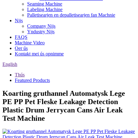
Seaming Machine
Labeling Machine
Palletisearjen en depalletisearjen fan Machnie
Nijs
Company Nijs
Yndustry Nijs
FAQS
Machine Video
Oer ús
Kontakt mei ús opnimme
English
Thús
Featured Products
Koarting gruthannel Automatysk Lege
PE PP Pet Fleske Leakage Detection
Plastic Drum Jerrycan Cans Air Leak
Test Machine