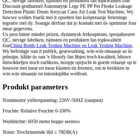
QC, stevige fabriken, tsjinsten en produkten fan topkwaliteit foar
Discount gruthannel Automatysk Lege PE PP Pet Fleske Leakage
Detection Plastic Drum Jerrycan Cans Air Leak Test Machine, Wy
hawwe wollen foarút mei it opsetten fan koöperaasje ferienings
tegearre mei dy. Soargje derfoar dat jo kontakt mei ús opnimme foar
mear gegevens.
Us pros binne minder prizen, dynamysk ferkeapteam, spesjalisearre
QC, stevige fabriken, tsjinsten en produkten fan topkwaliteit
foar
China Bottle Leak Testing Machine en Leak Testing Machine
,
Wy befestigje oan it publyk, gearwurking, win-win-situaasje as ús
prinsipe, hâlde ús oan 'e filosofy fan libjen troch kwaliteit, bliuwe
ûntwikkeljen troch earlikens, hoopje oprjocht in goede relaasje op te
bouwen mei mear en mear klanten en freonen, om te berikken in
win-win situaasje en mienskiplike wolfeart.
Produkt parameters
Nominearre ynfierspanning: 220V-50HZ (oanpast)
Feuchte: Relative Feuchte 0-100%
Wurkhichte: 6050 meter boppe seenivo
Noise: Trochrinnende lûd ≤ 78DB(A)