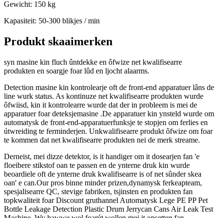
Gewicht: 150 kg
Kapasiteit: 50-300 blikjes / min
Produkt skaaimerken
syn masine kin fluch ûntdekke en ôfwize net kwalifisearre
produkten en soargje foar lûd en ljocht alaarms.
Detection masine kin kontrolearje oft de front-end apparatuer lâns de
line wurk status. As kontinuze net kwalifisearre produkten wurde
ôfwiisd, kin it kontrolearre wurde dat der in probleem is mei de
apparatuer foar deteksjemasine .De apparatuer kin ynsteld wurde om
automatysk de front-end-apparatuerfunksje te stopjen om ferlies en
útwreiding te ferminderjen. Unkwalifisearre produkt ôfwize om foar
te kommen dat net kwalifisearre produkten nei de merk streame.
Derneist, mei dizze detektor, is it handiger om it dosearjen fan 'e
floeibere stikstof oan te passen en de ynterne druk kin wurde
beoardiele oft de ynterne druk kwalifisearre is of net sûnder skea
oan' e can.Our pros binne minder prizen,dynamysk ferkeapteam,
spesjalisearre QC, stevige fabriken, tsjinsten en produkten fan
topkwaliteit foar Discount gruthannel Automatysk Lege PE PP Pet
Bottle Leakage Detection Plastic Drum Jerrycan Cans Air Leak Test
Machine, Wy hawwe wol foarút wollen mei it opsetten fan