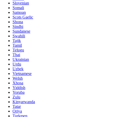
Slovenian
Somali
Samoan
Scots Gaelic
Shona
Sindhi
Sundanese
Swahili
Tajik
Tamil
Telugu
Thai
Ukrainian
Urdu
Uzbek
Vietnamese
Welsh
Xhosa
Yiddish
Yoruba
Zulu
Kinyarwanda
Tatar
Oriya
Turkmen