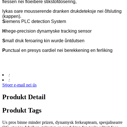
flessen nei floeibere stikstofdosering,
lykas oare mousserende dranken drukdeteksje nei ôfsluting
(kappen).
S
iemens PLC detection System
H
hege-precision dynamyske tracking sensor
S
mall druk feroaring kin wurde ûntdutsen
P
unctual en presys oardiel nei berekkening en ferliking
:
:
Stjoer e-mail nei ús
Produkt Detail
Produkt Tags
Us pros binne minder prizen, dynamysk ferkeapteam, spesjalisearre