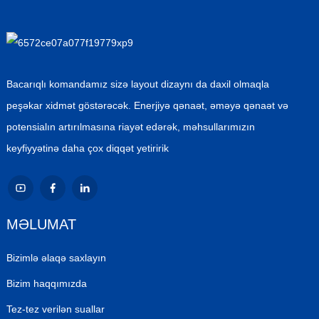
Bacarıqlı komandamız sizə layout dizaynı da daxil olmaqla
peşəkar xidmət göstərəcək. Enerjiyə qənaət, əməyə qənaət və
potensialın artırılmasına riayət edərək, məhsullarımızın
keyfiyyətinə daha çox diqqət yetiririk
MƏLUMAT
Bizimlə əlaqə saxlayın
Bizim haqqımızda
Tez-tez verilən suallar