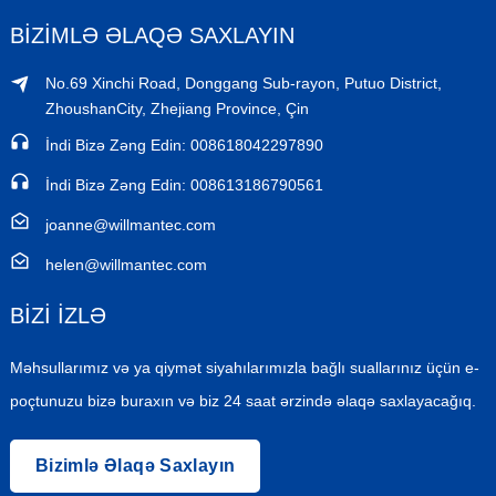
BIZIMLƏ ƏLAQƏ SAXLAYIN
No.69 Xinchi Road, Donggang Sub-rayon, Putuo District,
ZhoushanCity, Zhejiang Province, Çin
İndi Bizə Zəng Edin: 008618042297890
İndi Bizə Zəng Edin: 008613186790561
joanne@willmantec.com
helen@willmantec.com
BIZI IZLƏ
Məhsullarımız və ya qiymət siyahılarımızla bağlı suallarınız üçün e-
poçtunuzu bizə buraxın və biz 24 saat ərzində əlaqə saxlayacağıq.
Bizimlə Əlaqə Saxlayın