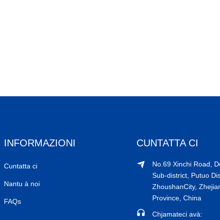
INFORMAZIONI
CUNTATTA CI
No.69 Xinchi Road, 
Cuntatta ci
Sub-district, Putuo Dis
Nantu à noi
ZhoushanCity, Zhejia
Province, China
FAQs
Chjamateci avà: