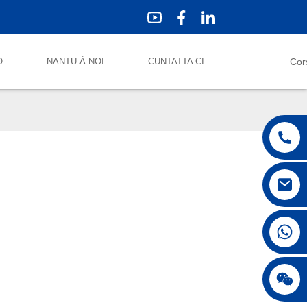
O
NANTU À NOI
CUNTATTA CI
Cor
+86 18042297890