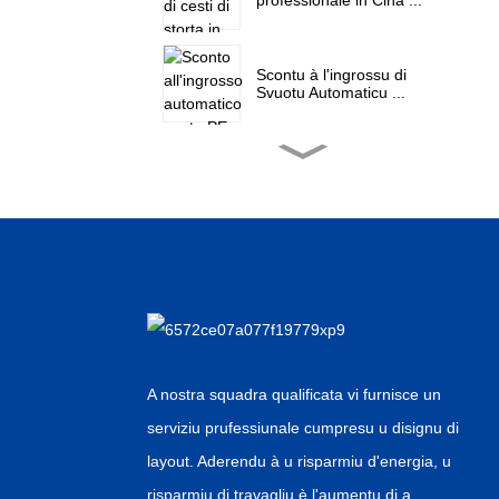
Scontu à l'ingrossu di
Svuotu Automaticu ...
Fabbrica all'ingrosso
Assettica Pet Wat ...
Fornitore di China Foil
d'Aluminium Over...
Canna automatica cinese
all'ingrosso...
A nostra squadra qualificata vi furnisce un
serviziu prufessiunale cumpresu u disignu di
Produttore OEM di vendita
calda per animali
layout. Aderendu à u risparmiu d'energia, u
domestici...
risparmiu di travagliu è l'aumentu di a