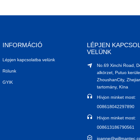
INFORMÁCIÓ
LÉPJEN KAPCSO
VELÜNK
Lépjen kapcsolatba velünk
No.69 Xinchi Road, 
Rólunk
alkörzet, Putuo kerüle
ZhoushanCity, Zhejia
GYIK
tartomány, Kína
Hívjon minket most:
008618042297890
Hívjon minket most:
008613186790561
joanne@willmantec.