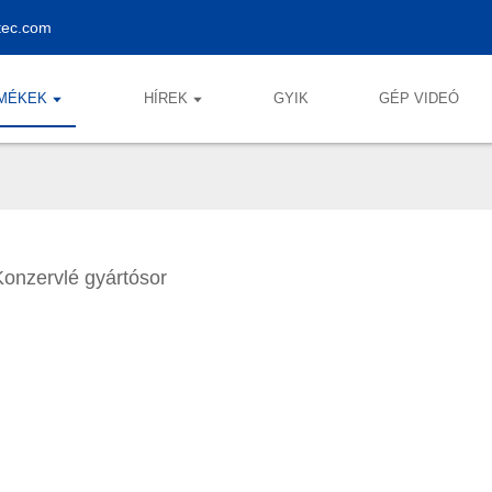
tec.com
MÉKEK
HÍREK
GYIK
GÉP VIDEÓ
Konzervlé gyártósor