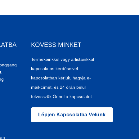
LATBA
KÖVESS MINKET
Termékeinkkel vagy árlistáinkkal
Donggang
kapcsolatos kérdéseivel
t,
kapcsolatban kérjük, hagyja e-
ng
mail-címét, és 24 órán belül
felvesszük Önnel a kapcsolatot.
Lépjen Kapcsolatba Velünk
com