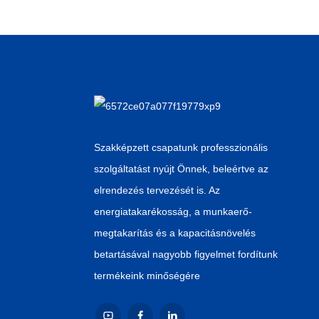
Gyári nagykereskedelmi
Aseptic Pet Wat...
Kínai beszállító
alumíniumfólia...
Kínai nagykereskedelmi
automata Canne...
Szakképzett csapatunk professzionális
szolgáltatást nyújt Önnek, beleértve az
OEM Gyártó Hot Sell Pet
elrendezés tervezését is. Az
Can...
energiatakarékosság, a munkaerő-
megtakarítás és a kapacitásnövelés
betartásával nagyobb figyelmet fordítunk
termékeink minőségére