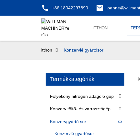
+86 18042297890
joanne@willman
ITTHON
TER
itthon
Konzervlé gyártósor
Termékkategóriák
Folyékony nitrogén adagoló gép
Konzerv töltő- és varrasztógép
Konzervgyártó sor
Konzervlé gyártósor