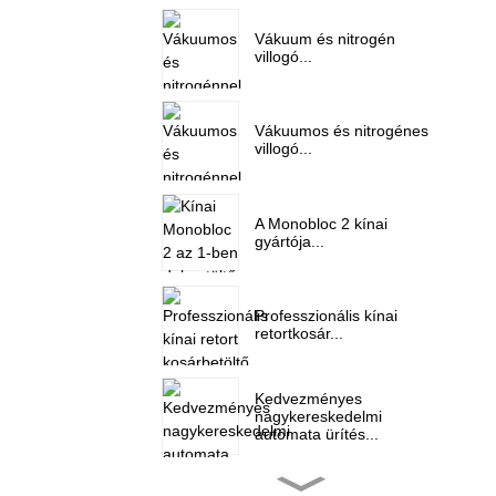
Vákuum és nitrogén
villogó...
Vákuumos és nitrogénes
villogó...
A Monobloc 2 kínai
gyártója...
Professzionális kínai
retortkosár...
Kedvezményes
nagykereskedelmi
automata ürítés...