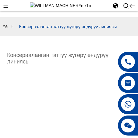
Үй
Консерваланган таттуу жүгөрү өндүрүү линиясы
Консерваланган таттуу жүгөрү өндүрүү
линиясы
+86 18042297890