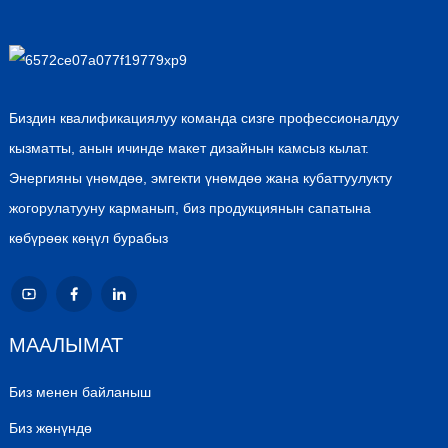
Биздин квалификациялуу команда сизге профессионалдуу
кызматты, анын ичинде макет дизайнын камсыз кылат.
Энергияны үнөмдөө, эмгекти үнөмдөө жана кубаттуулукту
жогорулатууну карманып, биз продукциянын сапатына
көбүрөөк көңүл бурабыз
МААЛЫМАТ
Биз менен байланыш
Биз жөнүндө