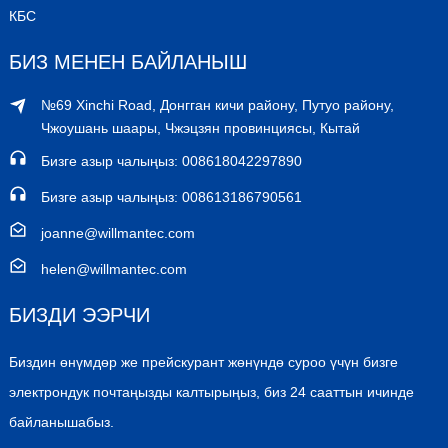
КБС
БИЗ МЕНЕН БАЙЛАНЫШ
№69 Xinchi Road, Донгган кичи району, Путуо району,
Чжоушань шаары, Чжэцзян провинциясы, Кытай
Бизге азыр чалыңыз: 008618042297890
Бизге азыр чалыңыз: 008613186790561
joanne@willmantec.com
helen@willmantec.com
БИЗДИ ЭЭРЧИ
Биздин өнүмдөр же прейскурант жөнүндө суроо үчүн бизге
электрондук почтаңызды калтырыңыз, биз 24 сааттын ичинде
байланышабыз.