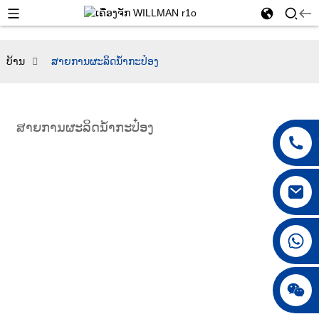
ບ້ານ
ສາຍການຜະລິດນ້ໍາກະປ໋ອງ
ສາຍການຜະລິດນ້ໍາກະປ໋ອງ
+86 18042297890