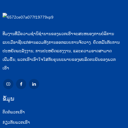
ທີມງານທີ່ມີຄວາມຊໍານິຊໍານານຂອງພວກເຮົາຈະສະຫນອງການບໍລິການ
ແບບມືອາຊີບແກ່ທ່ານລວມທັງການອອກແບບການຈັດວາງ. ຍຶດຫມັ້ນກັບການ
ປະຫຍັດພະລັງງານ, ການປະຫຍັດແຮງງານ, ແລະຄວາມອາດສາມາດ
ເພີ່ມຂຶ້ນ, ພວກເຮົາເອົາໃຈໃສ່ກັບຄຸນນະພາບຂອງຜະລິດຕະພັນຂອງພວກ
ເຮົາ
ຂໍ້ມູນ
ຕິດ​ຕໍ່​ພວກ​ເຮົາ
ກ່ຽວ​ກັບ​ພວກ​ເຮົາ