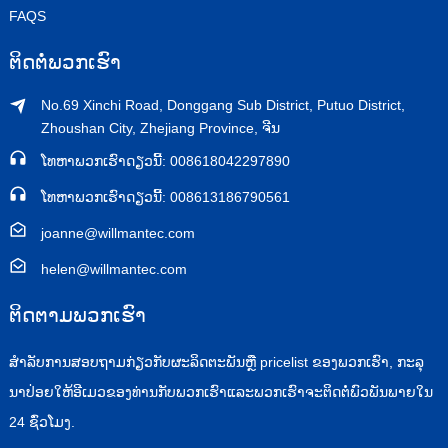
FAQS
ຕິດ​ຕໍ່​ພວກ​ເຮົາ
No.69 Xinchi Road, Donggang Sub District, Putuo District,
Zhoushan City, Zhejiang Province, ຈີນ
ໂທຫາພວກເຮົາດຽວນີ້: 008618042297890
ໂທຫາພວກເຮົາດຽວນີ້: 008613186790561
joanne@willmantec.com
helen@willmantec.com
ຕິດ​ຕາມ​ພວກ​ເຮົາ
ສໍາ​ລັບ​ການ​ສອບ​ຖາມ​ກ່ຽວ​ກັບ​ຜະ​ລິດ​ຕະ​ພັນ​ຫຼື pricelist ຂອງ​ພວກ​ເຮົາ​, ກະ​ລຸ​
ນາ​ປ່ອຍ​ໃຫ້​ອີ​ເມວ​ຂອງ​ທ່ານ​ກັບ​ພວກ​ເຮົາ​ແລະ​ພວກ​ເຮົາ​ຈະ​ຕິດ​ຕໍ່​ພົວ​ພັນ​ພາຍ​ໃນ
24 ຊົ່ວ​ໂມງ​.