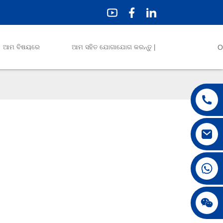
ଆମ ବିଷୟରେ
ଆମ ସହିତ ଯୋଗାଯୋଗ କରନ୍ତୁ |
O
+86 18042297890