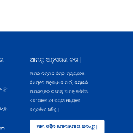
ଗ
ଆମକୁ ଅନୁସରଣ କର |
ଆମର ଉତ୍ପାଦ କିମ୍ବା ମୂଲ୍ୟବୋଧ
ବିଷୟରେ ଅନୁସନ୍ଧାନ ପାଇଁ, ଦୟାକରି
୍ତୁ:
ଆପଣଙ୍କର ଇମେଲ୍ ଆମକୁ ଛାଡିଦିଅ
ଏବଂ ଆମେ 24 ଘଣ୍ଟା ମଧ୍ୟରେ
୍ତୁ:
ସମ୍ପର୍କରେ ରହିବୁ |
ଆମ ସହିତ ଯୋଗାଯୋଗ କରନ୍ତୁ |
com