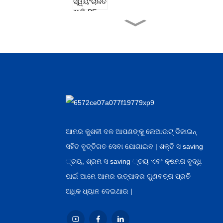
କାରଖାନା ହୋଲସେଲ
ଆସେପ୍ଟିକ୍ ପୋଷା ୱାଟ ...
ଚୀନ୍ ଯୋଗାଣକାରୀ
ଆଲୁମିନିୟମ୍ ଫଏଲ୍ ଓଭର ...
ଚାଇନିଜ୍ ହୋଲସେଲ
ଅଟୋମେଟିକ୍ କ୍ୟାନ୍ ...
ଆମର କୁଶଳୀ ଦଳ ଆପଣଙ୍କୁ ଲେଆଉଟ୍ ଡିଜାଇନ୍
ସହିତ ବୃତ୍ତିଗତ ସେବା ଯୋଗାଇବ | ଶକ୍ତି ସ saving
OEM ଉତ୍ପାଦକ ହଟ୍ ବିକ୍ରୟ
୍ଚୟ, ଶ୍ରମ ସ saving ୍ଚୟ ଏବଂ କ୍ଷମତା ବୃଦ୍ଧି
ଗୃହପାଳିତ ପଶୁ ...
ପାଇଁ ଆମେ ଆମର ଉତ୍ପାଦର ଗୁଣବତ୍ତା ପ୍ରତି
ଅଧିକ ଧ୍ୟାନ ଦେଇଥାଉ |