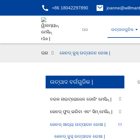
+86 18042297890
joanne@willman
ଘର
ଉତ୍ପାଦଗୁଡିକ
ଘର
କେନଡ୍ ଜୁସ୍ ଉତ୍ପାଦନ ରେଖା |
ଉତ୍ପାଦ ବର୍ଗଗୁଡିକ |
ତରଳ ନାଇଟ୍ରୋଜେନ ଡୋଜିଂ ମେସିନ୍ |
କେନଡ୍ ଫୁଡ୍ ଭରିବା ଏବଂ ସିମ୍ ମେସିନ୍ |
କେନଡ୍ ଖାଦ୍ୟ ଉତ୍ପାଦନ ରେଖା |
କେନଡ୍ ଜୁସ୍ ଉତ୍ପାଦନ ରେଖା |