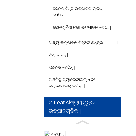
କେନଡ୍ ବିନ୍ସ ଉତ୍ପାଦନ ଲାଇନ୍
ମେସିନ୍ |
କେନଡ୍ ମିଠା ମକା ଉତ୍ପାଦନ ରେଖା |
ଖାଦ୍ୟ ଉତ୍ପାଦନ ଚିହ୍ନଟ ଯନ୍ତ୍ର |
ସିମ୍ ମେସିନ୍ |
ଲେବଲ୍ ମେସିନ୍ |
ମାଞ୍ଚିକୁ ପ୍ୟାଲେଟାଇଜ୍ ଏବଂ
ଡିପ୍ଲେଟାଇଜ୍ କରିବା |
ବ Feat ଶିଷ୍ଟ୍ୟଯୁକ୍ତ
ଉତ୍ପାଦଗୁଡିକ |