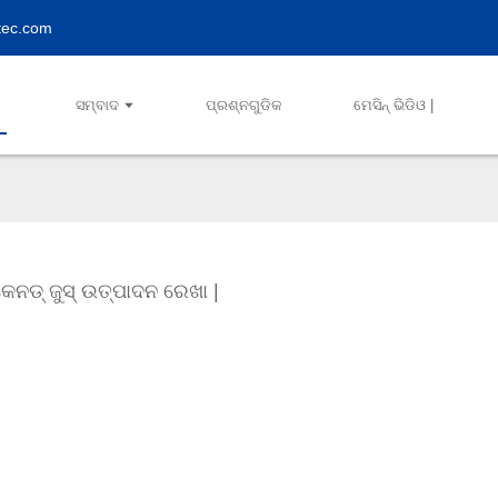
tec.com
ସମ୍ବାଦ
ପ୍ରଶ୍ନଗୁଡିକ
ମେସିନ୍ ଭିଡିଓ |
କେନଡ୍ ଜୁସ୍ ଉତ୍ପାଦନ ରେଖା |