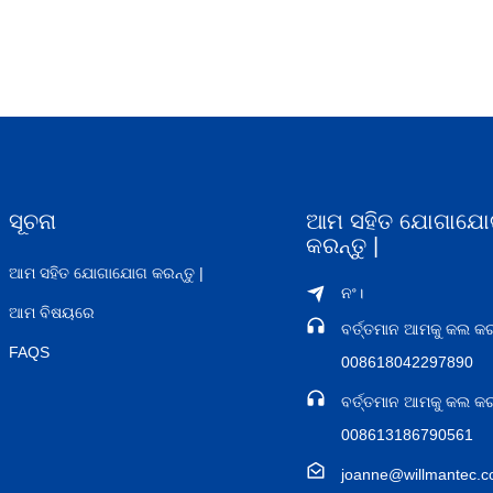
ସୂଚନା
ଆମ ସହିତ ଯୋଗାଯୋ
କରନ୍ତୁ |
ଆମ ସହିତ ଯୋଗାଯୋଗ କରନ୍ତୁ |
ନଂ।
ଆମ ବିଷୟରେ
ବର୍ତ୍ତମାନ ଆମକୁ କଲ କରନ
FAQS
008618042297890
ବର୍ତ୍ତମାନ ଆମକୁ କଲ କରନ
008613186790561
joanne@willmantec.