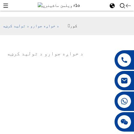
کور
د خواږه جوارو د تولید کرښه
د خواږه جوارو د تولید کرښه
+86 18042297890