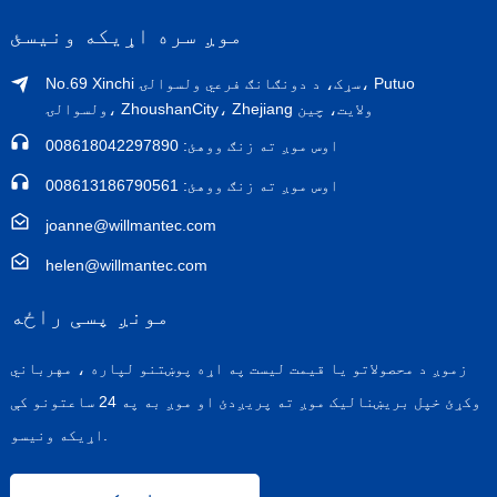
موږ سره اړیکه ونیسئ
No.69 Xinchi سړک، د دونګانګ فرعي ولسوالۍ، Putuo
ولسوالۍ، ZhoushanCity، Zhejiang ولايت، چين
اوس موږ ته زنګ ووهئ: 008618042297890
اوس موږ ته زنګ ووهئ: 008613186790561
joanne@willmantec.com
helen@willmantec.com
مونږ پسی راځه
زموږ د محصولاتو یا قیمت لیست په اړه پوښتنو لپاره ، مهرباني
وکړئ خپل بریښنالیک موږ ته پریږدئ او موږ به په 24 ساعتونو کې
اړیکه ونیسو.