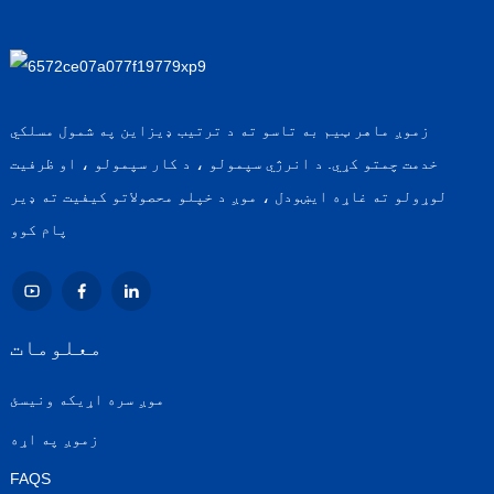
زموږ ماهر ټیم به تاسو ته د ترتیب ډیزاین په شمول مسلکي
خدمت چمتو کړي. د انرژي سپمولو ، د کار سپمولو ، او ظرفیت
لوړولو ته غاړه ایښودل ، موږ د خپلو محصولاتو کیفیت ته ډیر
پام کوو
معلومات
موږ سره اړیکه ونیسئ
زموږ په اړه
FAQS