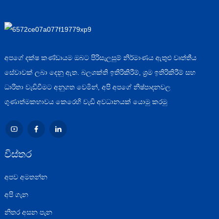
අපගේ දක්ෂ කණ්ඩායම ඔබට පිරිසැලසුම් නිර්මාණය ඇතුළු වෘත්තීය
සේවාවක් ලබා දෙනු ඇත. බලශක්ති ඉතිරිකිරීම්, ශ්‍රම ඉතිරිකිරීම් සහ
ධාරිතා වැඩිවීමට අනුගත වෙමින්, අපි අපගේ නිෂ්පාදනවල
ගුණාත්මකභාවය කෙරෙහි වැඩි අවධානයක් යොමු කරමු
විස්තර
අපව අමතන්න
අපි ගැන
නිතර අසන පැන