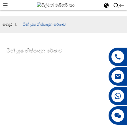
ගෙදර
ටින් යුෂ නිෂ්පාදන රේඛාව
ටින් යුෂ නිෂ්පාදන රේඛාව
+86 18042297890