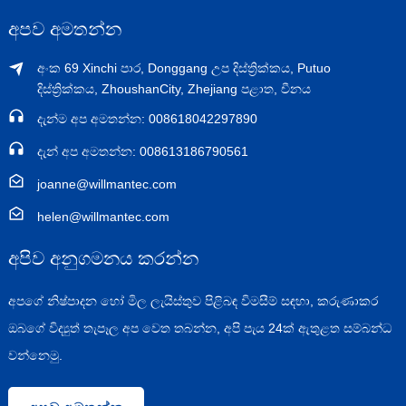
අපව අමතන්න
අංක 69 Xinchi පාර, Donggang උප දිස්ත්‍රික්කය, Putuo
දිස්ත්‍රික්කය, ZhoushanCity, Zhejiang පළාත, චීනය
දැන්ම අප අමතන්න: 008618042297890
දැන් අප අමතන්න: 008613186790561
joanne@willmantec.com
helen@willmantec.com
අපිව අනුගමනය කරන්න
අපගේ නිෂ්පාදන හෝ මිල ලැයිස්තුව පිළිබඳ විමසීම් සඳහා, කරුණාකර
ඔබගේ විද්‍යුත් තැපෑල අප වෙත තබන්න, අපි පැය 24ක් ඇතුළත සම්බන්ධ
වන්නෙමු.