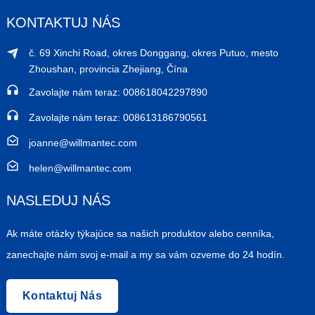
KONTAKTUJ NÁS
č. 69 Xinchi Road, okres Donggang, okres Putuo, mesto
Zhoushan, provincia Zhejiang, Čína
Zavolajte nám teraz: 008618042297890
Zavolajte nám teraz: 008613186790561
joanne@willmantec.com
helen@willmantec.com
NASLEDUJ NÁS
Ak máte otázky týkajúce sa našich produktov alebo cenníka,
zanechajte nám svoj e-mail a my sa vám ozveme do 24 hodín.
Kontaktuj Nás