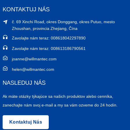
KONTAKTUJ NÁS
č. 69 Xinchi Road, okres Donggang, okres Putuo, mesto
Zhoushan, provincia Zhejiang, Čína
Zavolajte nám teraz: 008618042297890
Zavolajte nám teraz: 008613186790561
joanne@willmantec.com
helen@willmantec.com
NASLEDUJ NÁS
Ak máte otázky týkajúce sa našich produktov alebo cenníka,
zanechajte nám svoj e-mail a my sa vám ozveme do 24 hodín.
Kontaktuj Nás