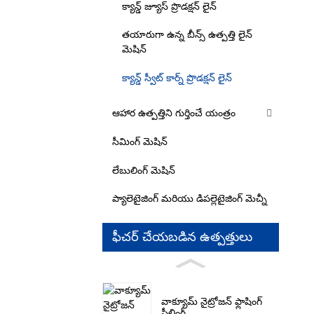
క్యాన్డ్ జ్యూస్ ప్రొడక్షన్ లైన్
తయారుగా ఉన్న బీన్స్ ఉత్పత్తి లైన్
మెషిన్
క్యాన్డ్ స్వీట్ కార్న్ ప్రొడక్షన్ లైన్
ఆహార ఉత్పత్తిని గుర్తించే యంత్రం
సీమింగ్ మెషిన్
లేబులింగ్ మెషిన్
ప్యాలెటైజింగ్ మరియు డిపల్లెటైజింగ్ మెచ్నీ
ఫీచర్ చేయబడిన ఉత్పత్తులు
వాక్యూమ్ నైట్రోజన్ ఫ్లాషింగ్
సీలింగ్ ...