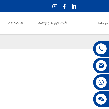
మా గురించి
మమ్మల్ని సంప్రదించండి
Telugu
+86 18042297890