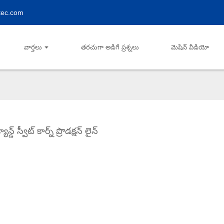
tec.com
వార్తలు
తరచుగా అడిగే ప్రశ్నలు
మెషిన్ వీడియో
్యాన్డ్ స్వీట్ కార్న్ ప్రొడక్షన్ లైన్