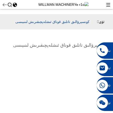
ئۆي
كونسېرۋالىق تاتلىق قوناق ئىشلەپچىقىرىش لىنىيىسى
كونسېرۋالىق تاتلىق قوناق ئىشلەپچىقىرىش لىنىيىسى
تېلېفون
ئېلېكترونلۇق
خەت
+86 18042297890
Whatsapp
ئۈندىدار