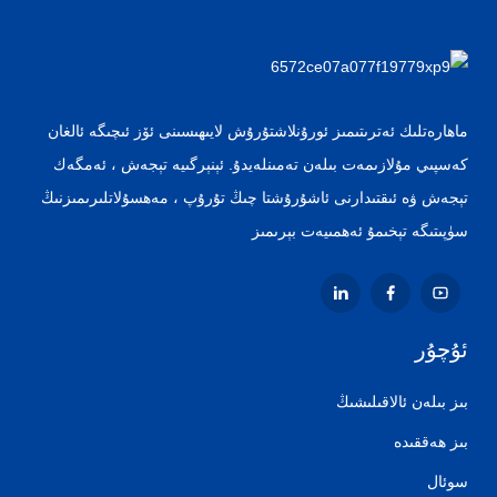
ماھارەتلىك ئەترىتىمىز ئورۇنلاشتۇرۇش لايىھىسىنى ئۆز ئىچىگە ئالغان
كەسپىي مۇلازىمەت بىلەن تەمىنلەيدۇ. ئېنېرگىيە تېجەش ، ئەمگەك
تېجەش ۋە ئىقتىدارنى ئاشۇرۇشتا چىڭ تۇرۇپ ، مەھسۇلاتلىرىمىزنىڭ
سۈپىتىگە تېخىمۇ ئەھمىيەت بېرىمىز
ئۇچۇر
بىز بىلەن ئالاقىلىشىڭ
بىز ھەققىدە
سوئال