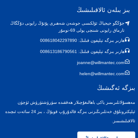
بىز بىلەن ئالاقىلىشىڭ
جۇڭگو جېجياڭ ئۆلكىسى جوشەن شەھىرى پۇتۇڭ رايونى دۇڭگاڭ
تارماق رايونى شىنچى يولى 69-نومۇر
ھازىر بىزگە تېلېفون قىلىڭ: 008618042297890
ھازىر بىزگە تېلېفون قىلىڭ: 008613186790561
joanne@willmantec.com
helen@willmantec.com
بىزگە ئەگىشىڭ
مەھسۇلاتلىرىمىز ياكى باھالىغۇچىلار ھەققىدە سۈرۈشتۈرۈش ئۈچۈن
ئېلېكترونلۇق خەتلىرىڭىزنى بىزگە قالدۇرۇپ قويۇڭ ، بىز 24 سائەت ئىچىدە
ئالاقىلىشىمىز.