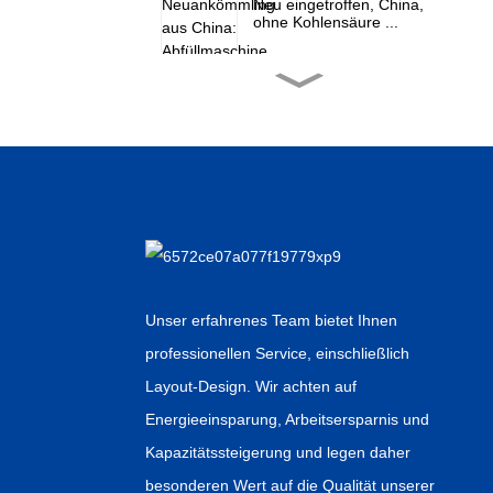
Neu eingetroffen, China,
ohne Kohlensäure ...
China Günstiger Preis
Horizontal Inne...
Niedriger Preis für
Heißklebeetiketten …
China Großhandel
Wassersprühretor...
Unser erfahrenes Team bietet Ihnen
professionellen Service, einschließlich
Fabrikverkaufsstellen für
kohlensäurehaltige
Layout-Design. Wir achten auf
Getränke...
Energieeinsparung, Arbeitsersparnis und
Kapazitätssteigerung und legen daher
besonderen Wert auf die Qualität unserer