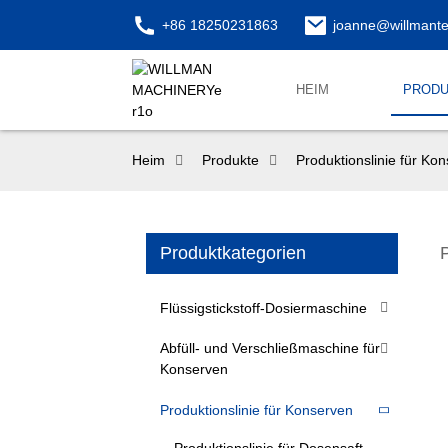
+86 18250231863
joanne@willmant
HEIM
PRODU
Heim
Produkte
Produktionslinie für Ko
Produktkategorien
Flüssigstickstoff-Dosiermaschine
Abfüll- und Verschließmaschine für
Konserven
Produktionslinie für Konserven
Produktionslinie für Dosensaft