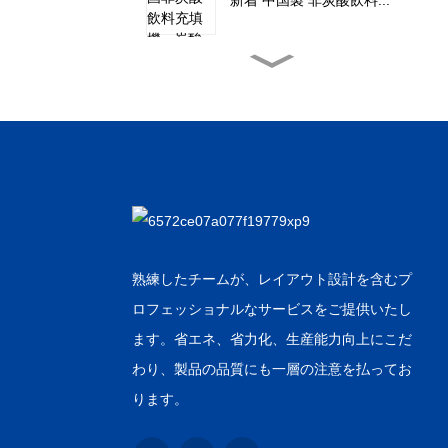
新着 中国製 非炭酸飲料...
中国 格安 水平インナー...
ホットメルト接着ラベルの
低価格...
中国卸売水スプレーレタ
ー...
熟練したチームが、レイアウト設計を含むプ
ロフェッショナルなサービスをご提供いたし
炭酸飲料のファクトリーア
ます。省エネ、省力化、生産能力向上にこだ
ウトレット
わり、製品の品質にも一層の注意を払ってお
ります。