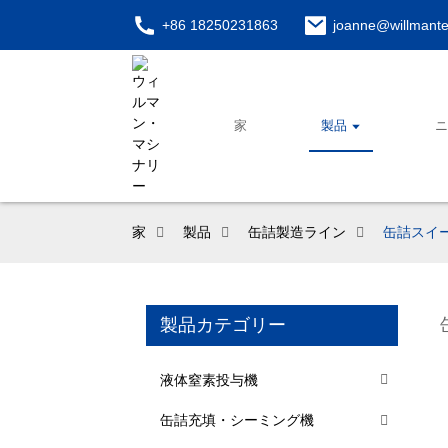
+86 18250231863
joanne@willmant
家
製品
家
製品
缶詰製造ライン
缶詰スイ
製品カテゴリー
液体窒素投与機
缶詰充填・シーミング機