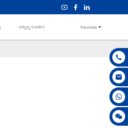
ೆ
ನಮ್ಮನ್ನು ಸಂಪರ್ಕಿಸಿ
Kannada
+86 18042297890