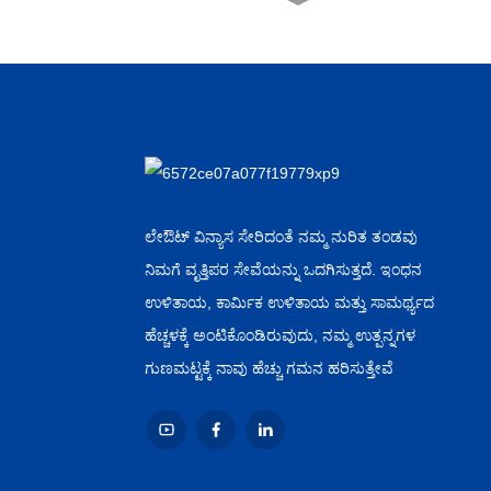
ಫ್ಯಾಕ್ಟರಿ ಸಗಟು ಅಸೆಪ್ಟಿಕ್ ಪೆಟ್
ವ್ಯಾಟ್...
ಚೀನಾ ಪೂರೈಕೆದಾರ
ಅಲ್ಯೂಮಿನಿಯಂ ಫಾಯಿಲ್
ಓವರ್...
ಚೈನೀಸ್ ಸಗಟು ಸ್ವಯಂಚಾಲಿತ
ಕೇನ್...
ಲೇಔಟ್ ವಿನ್ಯಾಸ ಸೇರಿದಂತೆ ನಮ್ಮ ನುರಿತ ತಂಡವು
ನಿಮಗೆ ವೃತ್ತಿಪರ ಸೇವೆಯನ್ನು ಒದಗಿಸುತ್ತದೆ. ಇಂಧನ
OEM ತಯಾರಕ ಹಾಟ್ ಸೆಲ್
ಉಳಿತಾಯ, ಕಾರ್ಮಿಕ ಉಳಿತಾಯ ಮತ್ತು ಸಾಮರ್ಥ್ಯದ
ಪೆಟ್ ಕ್ಯಾನ್...
ಹೆಚ್ಚಳಕ್ಕೆ ಅಂಟಿಕೊಂಡಿರುವುದು, ನಮ್ಮ ಉತ್ಪನ್ನಗಳ
ಗುಣಮಟ್ಟಕ್ಕೆ ನಾವು ಹೆಚ್ಚು ಗಮನ ಹರಿಸುತ್ತೇವೆ