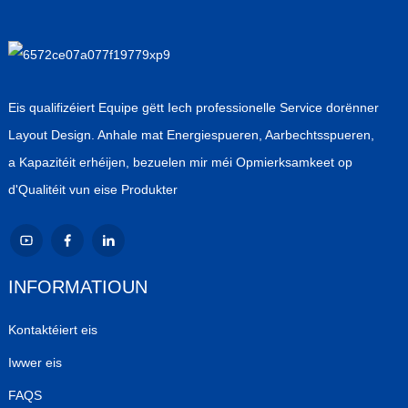
Eis qualifizéiert Equipe gëtt Iech professionelle Service dorënner
Layout Design. Anhale mat Energiespueren, Aarbechtsspueren,
a Kapazitéit erhéijen, bezuelen mir méi Opmierksamkeet op
d'Qualitéit vun eise Produkter
INFORMATIOUN
Kontaktéiert eis
Iwwer eis
FAQS