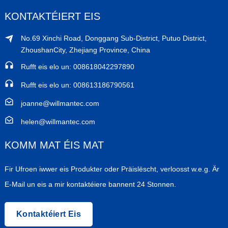
KONTAKTÉIERT EIS
No.69 Xinchi Road, Donggang Sub-District, Putuo District,
ZhoushanCity, Zhejiang Province, China
Rufft eis elo un: 008618042297890
Rufft eis elo un: 008613186790561
joanne@willmantec.com
helen@willmantec.com
KOMM MAT ÉIS MAT
Fir Ufroen iwwer eis Produkter oder Präislëscht, verloosst w.e.g. Är
E-Mail un eis a mir kontaktéiere bannent 24 Stonnen.
Kontaktéiert Eis