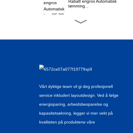
Rabatt engros Automatisk
tømming...
Fabrikkgrossist Aseptic
Pet Wat...
Kina-leverandør
aluminiumsfolie over...
Kinesisk engros
Automatisk Canne...
Vårt dyktige team vil gi deg profesjonell
service inkludert layoutdesign. Ved å følge
OEM-produsent Hot Sell
energisparing, arbeidsbesparelse og
Pet Can...
kapasitetsøkning, legger vi mer vekt på
kvaliteten på produktene våre