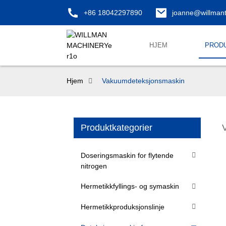
+86 18042297890
joanne@willman
HJEM
PROD
Hjem
Vakuumdeteksjonsmaskin
Produktkategorier
Doseringsmaskin for flytende
nitrogen
Hermetikkfyllings- og symaskin
Hermetikkproduksjonslinje