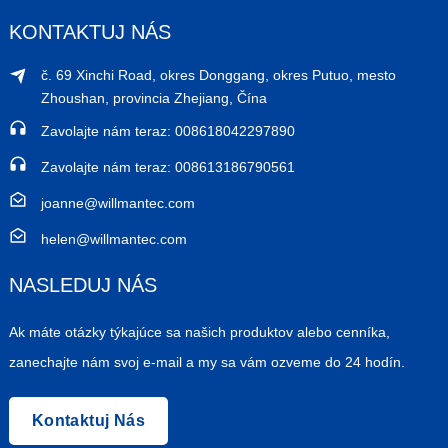
KONTAKTUJ NÁS
č. 69 Xinchi Road, okres Donggang, okres Putuo, mesto
Zhoushan, provincia Zhejiang, Čína
Zavolajte nám teraz: 008618042297890
Zavolajte nám teraz: 008613186790561
joanne@willmantec.com
helen@willmantec.com
NASLEDUJ NÁS
Ak máte otázky týkajúce sa našich produktov alebo cenníka,
zanechajte nám svoj e-mail a my sa vám ozveme do 24 hodín.
Kontaktuj Nás