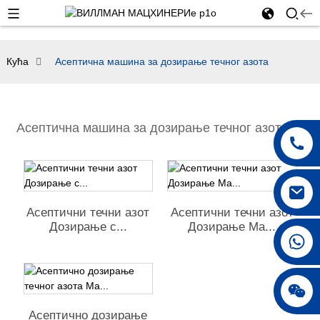
Кућа
Асептична машина за дозирање течног азота
Асептична машина за дозирање течног азота
Асептични течни азот
Асептични течни азот
Дозирање с...
Дозирање Ма...
+86 18042297890
Асептично дозирање