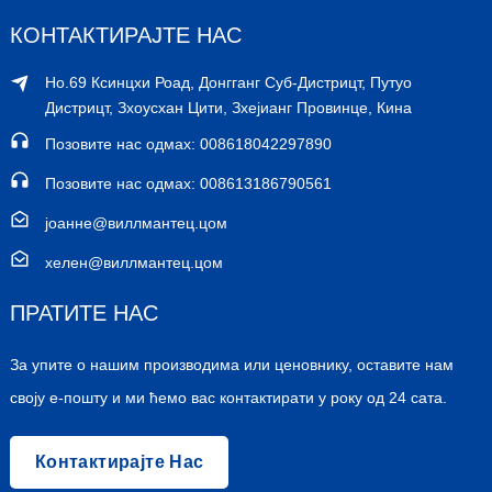
КОНТАКТИРАЈТЕ НАС
Но.69 Ксинцхи Роад, Донгганг Суб-Дистрицт, Путуо
Дистрицт, Зхоусхан Цити, Зхејианг Провинце, Кина
Позовите нас одмах: 008618042297890
Позовите нас одмах: 008613186790561
јоанне@виллмантец.цом
хелен@виллмантец.цом
ПРАТИТЕ НАС
За упите о нашим производима или ценовнику, оставите нам
своју е-пошту и ми ћемо вас контактирати у року од 24 сата.
Контактирајте Нас