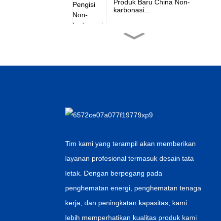
Produk Baru China Non-
karbonasi...
Cina Harga Murah
Horizontal Inne...
Harga Murah untuk Label
Lem Panas Meleleh...
Cina grosir Semprotan Air
Retor...
Tim kami yang terampil akan memberikan
layanan profesional termasuk desain tata
Pabrik Outlet untuk
letak. Dengan berpegang pada
Minuman Berkarbonasi...
penghematan energi, penghematan tenaga
kerja, dan peningkatan kapasitas, kami
lebih memperhatikan kualitas produk kami