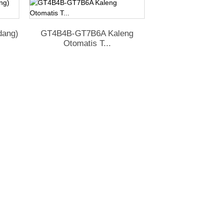
dang)
GT4B4B-GT7B6A Kaleng
Otomatis T...