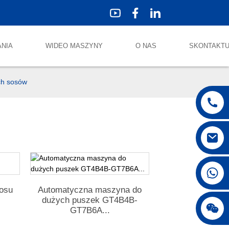
ANIA
WIDEO MASZYNY
O NAS
SKONTAKTUJ
ch sosów
+86 18250231863
sosu
Automatyczna maszyna do
dużych puszek GT4B4B-
GT7B6A...