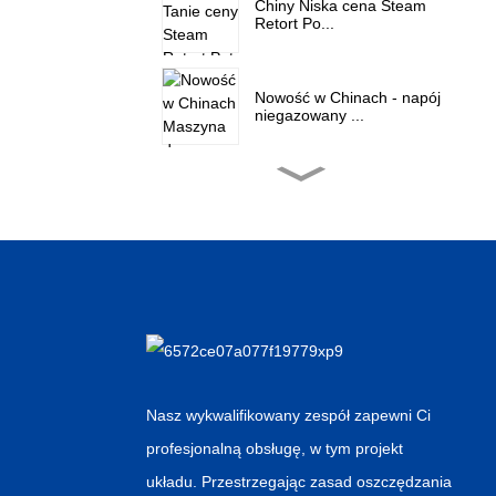
Chiny Niska cena Steam
Retort Po...
Nowość w Chinach - napój
niegazowany ...
Chiny Tanie ceny Poziome
Inne...
Niska cena za Etykiety z
klejem na gorąco...
Chińska hurtownia Water
Spray Retor...
Nasz wykwalifikowany zespół zapewni Ci
profesjonalną obsługę, w tym projekt
Punkty sprzedaży
układu. Przestrzegając zasad oszczędzania
napojów gazowanych...