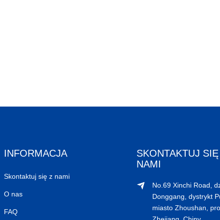
INFORMACJA
SKONTAKTUJ SIĘ
NAMI
Skontaktuj się z nami
No.69 Xinchi Road, dz
O nas
Donggang, dystrykt P
miasto Zhoushan, pro
FAQ
Zhejiang, Chiny