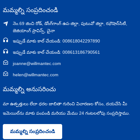
మమ్మల్ని సంప్రదించండి
నెం.69 జించి రోడ్, డోంగ్‌గాంగ్ ఉప-జిల్లా, పుటువో జిల్లా, ఝౌషాన్‌సిటీ,
జెజియాంగ్ ప్రావిన్స్, చైనా
ఇప్పుడే మాకు కాల్ చేయండి: 008618042297890
ఇప్పుడే మాకు కాల్ చేయండి: 008613186790561
joanne@willmantec.com
helen@willmantec.com
మమ్మల్ని అనుసరించు
మా ఉత్పత్తులు లేదా ధరల జాబితా గురించి విచారణల కోసం, దయచేసి మీ
ఇమెయిల్‌ను మాకు పంపండి మరియు మేము 24 గంటలలోపు సంప్రదిస్తాము.
మమ్మల్ని సంప్రదించండి