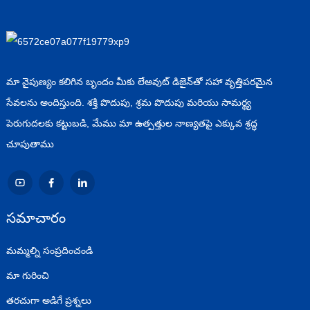
మా నైపుణ్యం కలిగిన బృందం మీకు లేఅవుట్ డిజైన్‌తో సహా వృత్తిపరమైన
సేవలను అందిస్తుంది. శక్తి పొదుపు, శ్రమ పొదుపు మరియు సామర్థ్య
పెరుగుదలకు కట్టుబడి, మేము మా ఉత్పత్తుల నాణ్యతపై ఎక్కువ శ్రద్ధ
చూపుతాము
సమాచారం
మమ్మల్ని సంప్రదించండి
మా గురించి
తరచుగా అడిగే ప్రశ్నలు