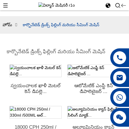
హోమ్
కార్బొనేటెడ్ డ్రింక్స్ ఫిల్లింగ్ మరియు సీమింగ్ మెషిన్
కార్బొనేటెడ్ డ్రింక్స్ ఫిల్లింగ్ మరియు సీమింగ్ మెషిన్
స్వయంచాలక ఖాళీ మెటల్
ఆటోమేటిక్ ఎంప్టీ కెన్
కెన్ డిపల్లె...
డిపాలెటైజర్ ...
+86 18042297890
18000 CPH 250ml /
అల్యూమినియం క్యాన్