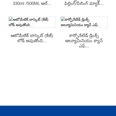
330ml /500ML అల్...
ఫిల్లింగ్/సీలింగ్ మ్యాక్...
ఆటోమేటిక్ బాస్కెట్ (కేజ్)
కార్బోనేటేడ్ డ్రింక్స్
లోడ్ అవుతోంది...
అల్యూమినియం క్యాన్
ఎఫ్...