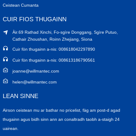
Ceistean Cumanta
CUIR FIOS THUGAINN
Àir.69 Rathad Xinchi, Fo-sgìre Donggang, Sgìre Putuo,
Cathair Zhoushan, Roinn Zhejiang, Sìona
Cuir fòn thugainn a-nis: 008618042297890
Cuir fòn thugainn a-nis: 008613186790561
joanne@willmantec.com
helen@willmantec.com
LEAN SINNE
Airson ceistean mu ar bathar no pricelist, fàg am post-d agad
thugainn agus bidh sinn ann an conaltradh taobh a-staigh 24
uairean.