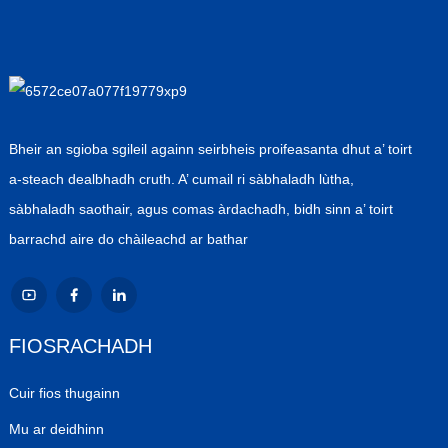
Bheir an sgioba sgileil againn seirbheis proifeasanta dhut a’ toirt
a-steach dealbhadh cruth. A’ cumail ri sàbhaladh lùtha,
sàbhaladh saothair, agus comas àrdachadh, bidh sinn a’ toirt
barrachd aire do chàileachd ar bathar
FIOSRACHADH
Cuir fios thugainn
Mu ar deidhinn