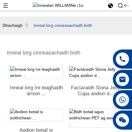
Dhachaigh
Inneal lorg cinneasachadh bìdh
Inneal lorg cinneasachadh bìdh
Inneal lorg ìre leaghaidh
Factaraidh Sìona Jelly
airson ...
Cupa aodion d...
+86 18042297890
Aodion botail is