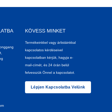
LATBA
KÖVESS MINKET
Termékeinkkel vagy árlistáinkkal
Donggang
kapcsolatos kérdéseivel
t,
kapcsolatban kérjük, hagyja e-
ng
mail-címét, és 24 órán belül
felvesszük Önnel a kapcsolatot.
Lépjen Kapcsolatba Velünk
com