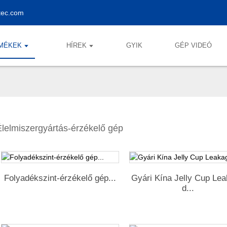
tec.com
MÉKEK
HÍREK
GYIK
GÉP VIDEÓ
Élelmiszergyártás-érzékelő gép
Folyadékszint-érzékelő gép...
Gyári Kína Jelly Cup Le
d...