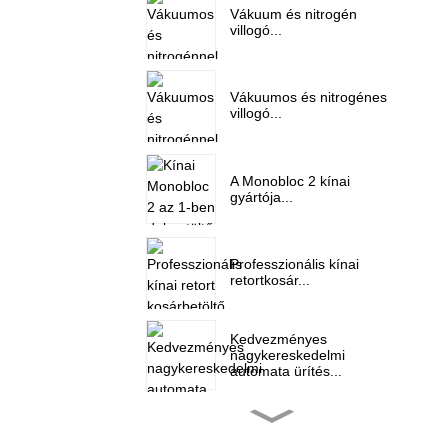
Vákuum és nitrogén
villogó...
Vákuumos és nitrogénes
villogó...
A Monobloc 2 kínai
gyártója...
Professzionális kínai
retortkosár...
Kedvezményes
nagykereskedelmi
automata ürítés...
Gyári nagykereskedelmi
Aseptic Pet Wat...