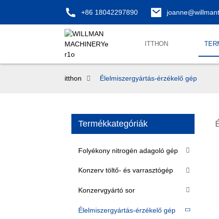
+86 18042297890
joanne@willman
ITTHON
TER
itthon
Élelmiszergyártás-érzékelő gép
Termékkategóriák
Folyékony nitrogén adagoló gép
Konzerv töltő- és varrasztógép
Konzervgyártó sor
Élelmiszergyártás-érzékelő gép