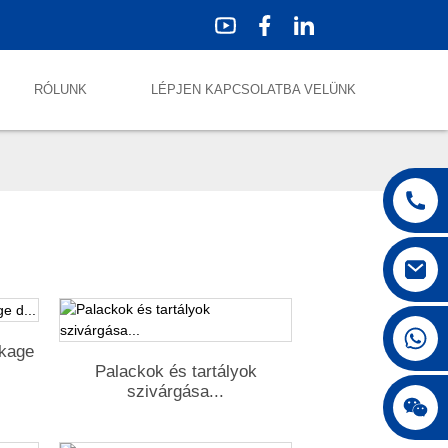
RÓLUNK
LÉPJEN KAPCSOLATBA VELÜNK
+86 18042297890
akage
Palackok és tartályok
szivárgása...