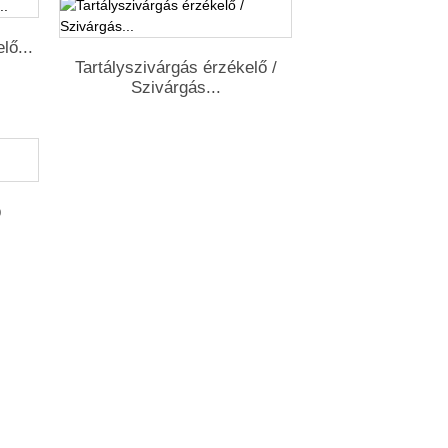
lő...
Tartályszivárgás érzékelő /
Szivárgás...
p