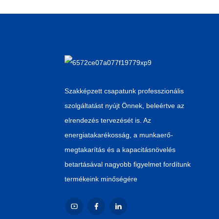
Kínai beszállító
alumíniumfólia...
Kínai nagykereskedelmi
automata Canne...
Szakképzett csapatunk professzionális
szolgáltatást nyújt Önnek, beleértve az
OEM Gyártó Hot Sell Pet
elrendezés tervezését is. Az
Can...
energiatakarékosság, a munkaerő-
megtakarítás és a kapacitásnövelés
betartásával nagyobb figyelmet fordítunk
termékeink minőségére