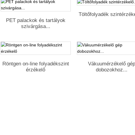
Töltőfolyadék szintérzéke
PET palackok és tartályok
szivárgása...
Röntgen on-line folyadékszint
Vákuumérzékelő gé
érzékelő
dobozokhoz...