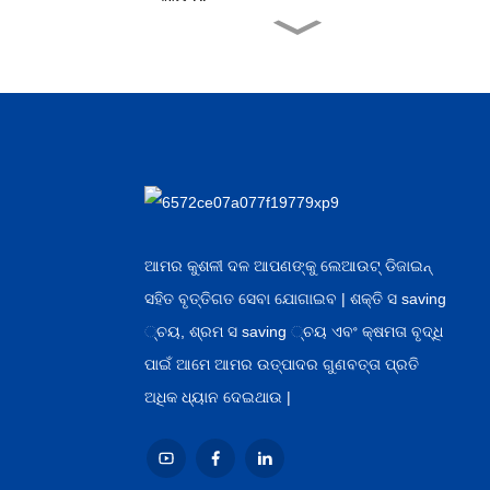
କାରଖାନା ହୋଲସେଲ
ଆସେପ୍ଟିକ୍ ପୋଷା ୱାଟ ...
ଚୀନ୍ ଯୋଗାଣକାରୀ
ଆଲୁମିନିୟମ୍ ଫଏଲ୍ ଓଭର ...
ଚାଇନିଜ୍ ହୋଲସେଲ
ଅଟୋମେଟିକ୍ କ୍ୟାନ୍ ...
ଆମର କୁଶଳୀ ଦଳ ଆପଣଙ୍କୁ ଲେଆଉଟ୍ ଡିଜାଇନ୍
ସହିତ ବୃତ୍ତିଗତ ସେବା ଯୋଗାଇବ | ଶକ୍ତି ସ saving
OEM ଉତ୍ପାଦକ ହଟ୍ ବିକ୍ରୟ
୍ଚୟ, ଶ୍ରମ ସ saving ୍ଚୟ ଏବଂ କ୍ଷମତା ବୃଦ୍ଧି
ଗୃହପାଳିତ ପଶୁ ...
ପାଇଁ ଆମେ ଆମର ଉତ୍ପାଦର ଗୁଣବତ୍ତା ପ୍ରତି
ଅଧିକ ଧ୍ୟାନ ଦେଇଥାଉ |