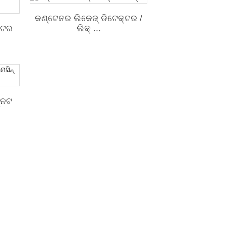
କଣ୍ଟେନର ଲିକେଜ୍ ଡିଟେକ୍ଟର /
ଲିକ୍ ...
୍ଟର
ହ୍ନଟ