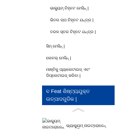
ଭାକ୍ୟୁମ୍ ଚିହ୍ନଟ ମେସିନ୍ |
ଭିତର ଚାପ ଚିହ୍ନଟ ଯନ୍ତ୍ର |
ତରଳ ସ୍ତର ଚିହ୍ନଟ ଯନ୍ତ୍ର |
ସିମ୍ ମେସିନ୍ |
ଲେବଲ୍ ମେସିନ୍ |
ମାଞ୍ଚିକୁ ପ୍ୟାଲେଟାଇଜ୍ ଏବଂ
ଡିପ୍ଲେଟାଇଜ୍ କରିବା |
ବ Feat ଶିଷ୍ଟ୍ୟଯୁକ୍ତ
ଉତ୍ପାଦଗୁଡିକ |
ଭ୍ୟାକ୍ୟୁମ୍ ନାଇଟ୍ରୋଜେନ୍