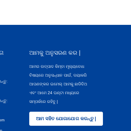
ଗ
ଆମକୁ ଅନୁସରଣ କର |
ଆମର ଉତ୍ପାଦ କିମ୍ବା ମୂଲ୍ୟବୋଧ
ବିଷୟରେ ଅନୁସନ୍ଧାନ ପାଇଁ, ଦୟାକରି
୍ତୁ:
ଆପଣଙ୍କର ଇମେଲ୍ ଆମକୁ ଛାଡିଦିଅ
ଏବଂ ଆମେ 24 ଘଣ୍ଟା ମଧ୍ୟରେ
୍ତୁ:
ସମ୍ପର୍କରେ ରହିବୁ |
ଆମ ସହିତ ଯୋଗାଯୋଗ କରନ୍ତୁ |
com
om