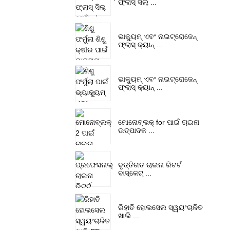
ଫ୍ଲାସ୍ ସିଲ୍ ...
ଭାକ୍ୟୁମ୍ ଏବଂ ନାଇଟ୍ରୋଜେନ୍
ଫ୍ଲାସ୍ କ୍ୟାନ୍ ...
ଭାକ୍ୟୁମ୍ ଏବଂ ନାଇଟ୍ରୋଜେନ୍
ଫ୍ଲାସ୍ କ୍ୟାନ୍ ...
ମୋନୋବ୍ଲକ୍ for ପାଇଁ ଚାଇନା
ଉତ୍ପାଦକ ...
ବୃତ୍ତିଗତ ଚାଇନା ରିଟର୍ଟ
ବାସ୍କେଟ୍ ...
ରିହାତି ହୋଲସେଲ ସ୍ୱୟଂଚାଳିତ
ଖାଲି ...