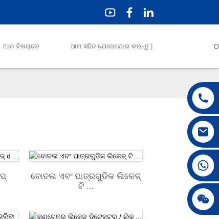
ଆମ ବିଷୟରେ
ଆମ ସହିତ ଯୋଗାଯୋଗ କରନ୍ତୁ |
O
+86 18042297890
ପ୍
ବୋତଲ ଏବଂ ପାତ୍ରଗୁଡିକ ଲିକେଜ୍
ଟି ...