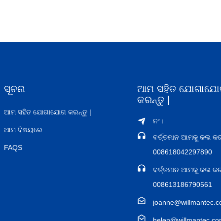
ସୂଚନା
ଆମ ସହିତ ଯୋଗାଯୋ
କରନ୍ତୁ |
ଆମ ସହିତ ଯୋଗାଯୋଗ କରନ୍ତୁ |
ନଂ।
ଆମ ବିଷୟରେ
ବର୍ତ୍ତମାନ ଆମକୁ କଲ କରନ
FAQS
008618042297890
ବର୍ତ୍ତମାନ ଆମକୁ କଲ କରନ
008613186790561
joanne@willmantec.
helen@willmantec.c