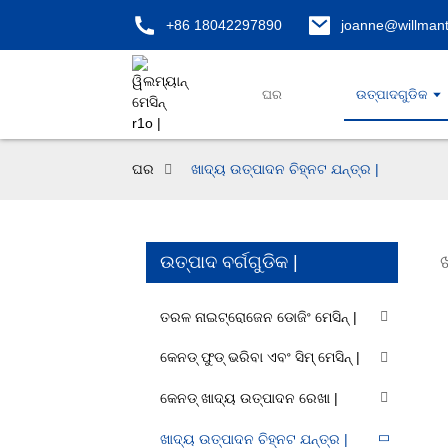
+86 18042297890
joanne@willman
ଘର
ଉତ୍ପାଦଗୁଡିକ
ଘର
ଖାଦ୍ୟ ଉତ୍ପାଦନ ଚିହ୍ନଟ ଯନ୍ତ୍ର |
ଉତ୍ପାଦ ବର୍ଗଗୁଡିକ |
ତରଳ ନାଇଟ୍ରୋଜେନ ଡୋଜିଂ ମେସିନ୍ |
କେନଡ୍ ଫୁଡ୍ ଭରିବା ଏବଂ ସିମ୍ ମେସିନ୍ |
କେନଡ୍ ଖାଦ୍ୟ ଉତ୍ପାଦନ ରେଖା |
ଖାଦ୍ୟ ଉତ୍ପାଦନ ଚିହ୍ନଟ ଯନ୍ତ୍ର |