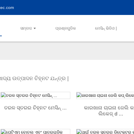
tec.com
ସମ୍ବାଦ
ପ୍ରଶ୍ନଗୁଡିକ
ମେସିନ୍ ଭିଡିଓ |
ଖାଦ୍ୟ ଉତ୍ପାଦନ ଚିହ୍ନଟ ଯନ୍ତ୍ର |
ତରଳ ସ୍ତରର ଚିହ୍ନଟ ମେସିନ୍ ...
କାରଖାନା ଚାଇନା ଜେଲି କ
ଲିକେଜ୍ d ...