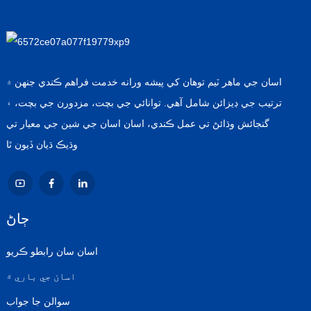
اسان جي ماهر ٽيم توهان کي پيشه ورانه خدمت فراهم ڪندي جنهن ۾
ترتيب جي ڊيزائن شامل آهي. توانائي جي بچت، مزدورن جي بچت، ۽
گنجائش وڌائڻ تي عمل ڪندي، اسان اسان جي شين جي معيار تي
وڌيڪ ڌيان ڏيون ٿا
ڄاڻ
اسان سان رابطو ڪريو
اسان جي باري ۾
سوالن جا جواب