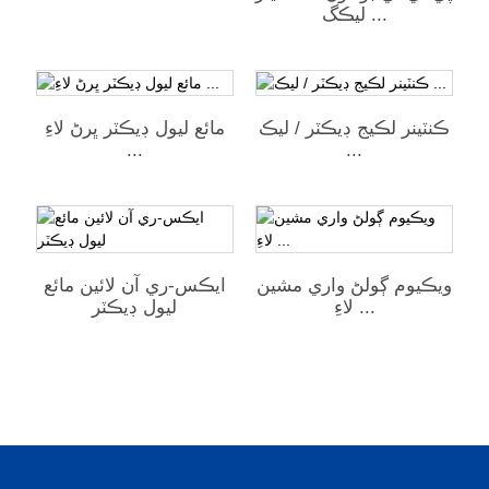
ليڪگ ...
ڪنٽينر لڪيج ڊيڪٽر / ليڪ
مائع ليول ڊيڪٽر ڀرڻ لاءِ
...
...
ويڪيوم ڳولڻ واري مشين
ايڪس-ري آن لائين مائع
لاءِ ...
ليول ڊيڪٽر