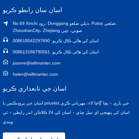
اسان سان رابطو ڪريو
No.69 Xinchi روڊ، Donggang ذيلي ضلعو، Putuo ضلعي،
ZhoushanCity، Zhejiang صوبي، چين
اسان کي هاڻي ڪال ڪريو: 008618042297890
اسان کي هاڻي ڪال ڪريو: 008613186790561
joanne@willmantec.com
helen@willmantec.com
اسان جي تابعداري ڪريو
اسان جي پروڊڪٽس يا pricelist جي باري ۾ پڇا ڳاڇا لاء، مهرباني ڪري
اسان کي پنهنجي اي ميل ڇڏي ۽ اسان کي 24 ڪلاڪن اندر رابطي ۾ ٿي
ويندي.