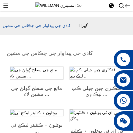
گهر
کاڌي جي پيداوار جي چڪاس جي مشين
کاڌي جي پيداوار جي چڪاس جي مشين
فئڪٽري چين جيلي ڪپ
مائع جي سطح ڳولڻ جي
ليڪ ڊي ...
مشين لاء ...
+86 18042297890
بوتلون ۽ ڪنٽينر ليڪج ٽي
...
پي اي ٽي بوتلون ۽ ڪنٽينر